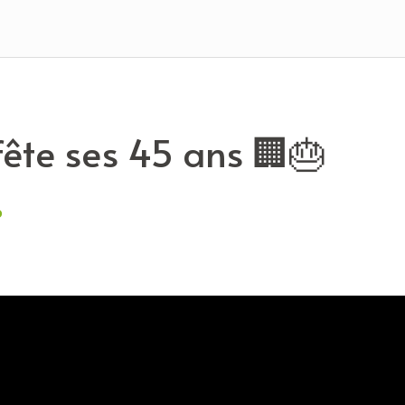
 fête ses 45 ans 🏢🎂
6