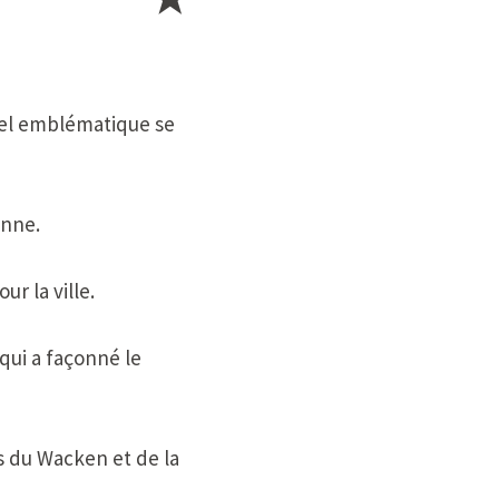
ôtel emblématique se
enne.
r la ville.
qui a façonné le
s du Wacken et de la